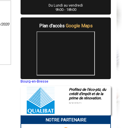
Du Lundi au vendredi
9h00 - 18h00
2/2020
Plan d'accès
Google Maps
Bourg-en-Bresse
Saint-Quentin
Profitez de l'éco-ptz, du
Montluçon
crédit d'impôt et de la
Manosque
prime de rénovation.
Gap
Nice
N°E157671
Annonay
Charleville-Mézières
Pamiers
NOTRE PARTENAIRE
Troyes
Narbonne