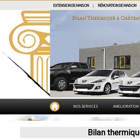
EXTENSION DE MAISON
RÉNOVATION DE MAISON
|
Bilan Thermique à
Châtea
NOS SERVICES
AMELIORATION 
Bilan thermiq