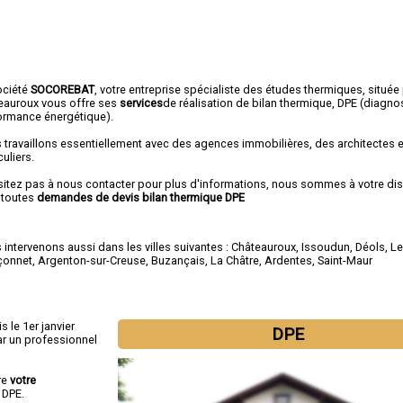
ociété
SOCOREBAT
, votre entreprise spécialiste des études thermiques, située
eauroux vous offre ses
services
de réalisation de bilan thermique, DPE (diagno
ormance énergétique).
 travaillons essentiellement avec des agences immobilières, des architectes 
culiers.
sitez pas à nous contacter pour plus d'informations, nous sommes à votre di
 toutes
demandes de devis bilan thermique DPE
intervenons aussi dans les villes suivantes :
Châteauroux
,
Issoudun
,
Déols
,
Le
çonnet
,
Argenton-sur-Creuse
,
Buzançais
,
La Châtre
,
Ardentes
,
Saint-Maur
s le 1er janvier
DPE
r un professionnel
re
votre
 DPE.