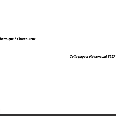
 Thermique à Châteauroux
n Thermique à Issoudun
lan Thermique à Déols
an Thermique à Le Blanc
Cette page a été consulté 3957 f
Thermique à Le Poinçonnet
rmique à Argenton-sur-Creuse
n Thermique à Buzançais
n Thermique à La Châtre
n Thermique à Ardentes
n Thermique à Saint-Maur
ermique à Châtillon-sur-Indre
an Thermique à Chabris
an Thermique à Levroux
ermique à Villedieu-sur-Indre
n Thermique à Valençay
an Thermique à Reuilly
Thermique à Le Pêchereau