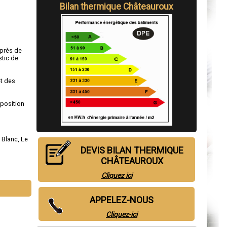
Bilan thermique Châteauroux
 près de
stic de
et des
sposition
 Blanc
,
Le
DEVIS BILAN THERMIQUE
CHÂTEAUROUX
Cliquez ici
APPELEZ-NOUS
Cliquez-ici