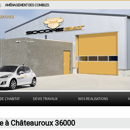
AMÉNAGEMENT DES COMBLES
|
uroux
DE L'HABITAT
DEVIS TRAVAUX
NOS REALISATIONS
ue à Châteauroux 36000