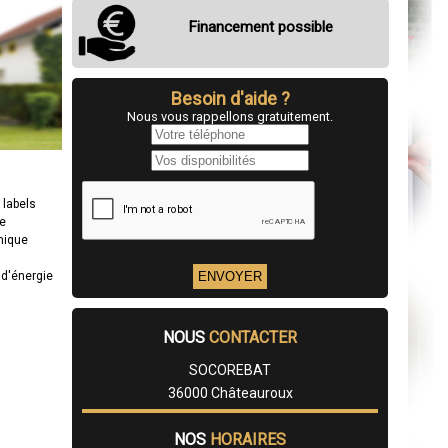
Financement possible
Besoin d'aide ?
Nous vous rappellons gratuitement.
t labels
ge
mique
d'énergie
NOUS
CONTACTER
SOCOREBAT
36000 Châteauroux
NOS
HORAIRES