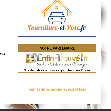
Rodez
Marseille
Caen
Aurillac
Angoulême
La Rochelle
Bourges
Brive-la-Gaillarde
Dijon
Saint-Brieuc
Guéret
Périgueux
Besançon
NOTRE PARTENAIRE
Valence
Évreux
ois.
Chartres
Brest
Nîmes
Toulouse
Site de petites annonces gratuites dans l'Indre
Auch
Bordeaux
Montpellier
Rennes
Châteauroux
Termes de recherche les plus utilisés
Tours
Grenoble
Dole
Mont-de-Marsan
Blois
Saint-Étienne