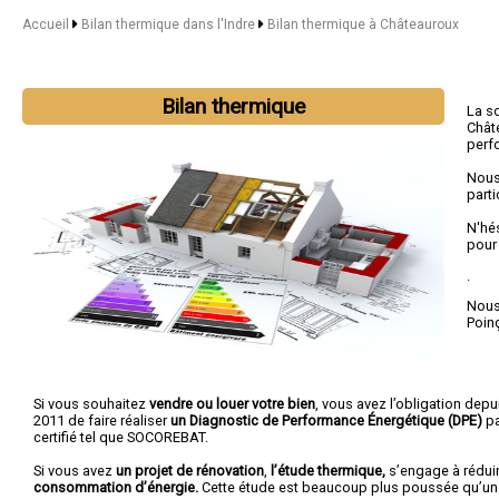
Accueil
Bilan thermique dans l'Indre
Bilan thermique à Châteauroux
Bilan thermique
La s
Chât
perf
Nous
parti
N'hé
pour
.
Nous 
Poin
Si vous souhaitez
vendre ou louer votre bien
, vous avez l’obligation depui
2011 de faire réaliser
un Diagnostic de Performance Énergétique (DPE)
pa
certifié tel que SOCOREBAT.
Si vous avez
un projet de rénovation
,
l’étude thermique,
s’engage à rédui
consommation d’énergie.
Cette étude est beaucoup plus poussée qu’un