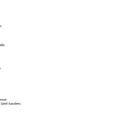
s
ille
x
louse
 Saint-Gaudens