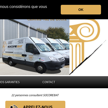
r, nous considérons que vous
OK
l'Indre
Centre-Val de Loire
NOS GARANTIES
CONTACT
22 personnes consultent SOCOREBAT
APPELEZ-NOUS