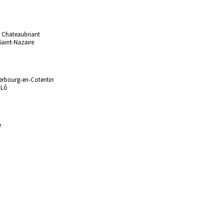
 Chateaubriant
Saint-Nazaire
erbourg-en-Cotentin
-Lô
e