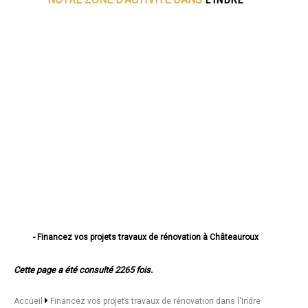
- Financez vos projets travaux de rénovation à Châteauroux
- Financez vos projets travaux de rénovation à Issoudun
- Financez vos projets travaux de rénovation à Déols
Cette page a été consulté 2265 fois.
- Financez vos projets travaux de rénovation à Le Blanc
- Financez vos projets travaux de rénovation à Le Poinçonnet
- Financez vos projets travaux de rénovation à Argenton-sur-Creuse
Accueil
Financez vos projets travaux de rénovation dans l'Indre