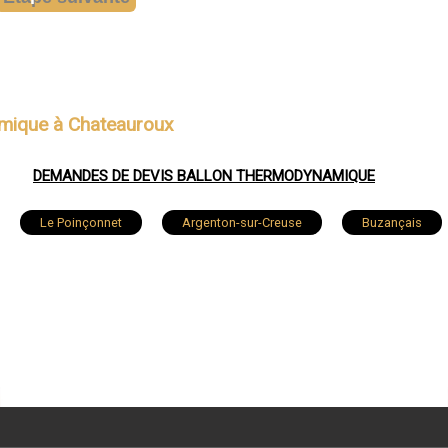
amique à Chateauroux
DEMANDES DE DEVIS BALLON THERMODYNAMIQUE
Le Poinçonnet
Argenton-sur-Creuse
Buzançais
ieu-sur-Indre
Valençay
Reuilly
Le Pêchereau
Aigurande
Saint-Marcel
Niherne
Luçay-
Vineuil
Chaillac
Sainte-Lizaigne
Vendœuvres
t
Saint-Genou
Le Magny
Bélâbre
Pouli