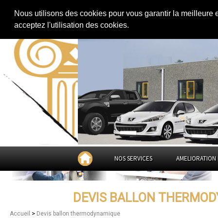
Extension de maison
|
Rénovation de maison
|
Aménagement des combles
Nous utilisons des cookies pour vous garantir la meilleure 
Devis ballon thermodynamique à
acceptez l'utilisation des cookies.
NOS SERVICES
AMELIORATION 
DEVIS BALLON THERMOD
>
Accueil
Devis ballon thermodynamique