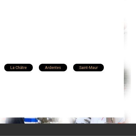
La Châtre
Ardentes
Saint-Maur
Vatan
Saint-Gaultier
le-Mâle
Éguzon-Chantôme
Luant
Mézières-en-Brenne
Arthon
gny-Saint-Pierre
Thenay
Pellevoisin