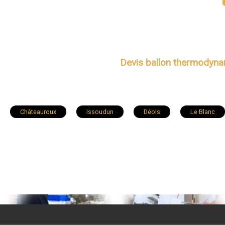
Devis ballon thermodyn
Châteauroux
Issoudun
Déols
Le Blanc
Châtillon-sur-Indre
Chabris
Levroux
Villed
Neuvy-Saint-Sépulchre
Montgivray
Montierchaume
Neuvy-Pailloux
Écueillé
Tournon-Saint-Martin
Clion
Martizay
Cluis
Saint-Denis-de-Jouhe