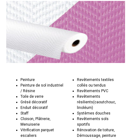
Peinture
Revêtements textiles
Peinture de sol industriel
collés ou tendus
/ Résine
Revêtements PVC
Toile de verre
Revêtements
Grésé décoratif
résilients(caoutchouc,
Enduit décoratif
linoléum)
Staff
Systèmes douches
Cloison, Plâtrerie,
Revêtements sols
Menuiserie
sportifs
Vitrification parquet
Rénovation de toiture,
escaliers
Démoussage, peinture