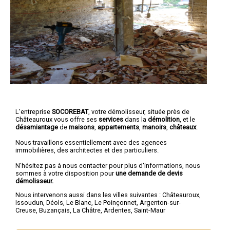
L'entreprise
SOCOREBAT
,
votre démolisseur
, située près de
Châteauroux vous offre ses
services
dans la
démolition
, et le
désamiantage
de
maisons
,
appartements
,
manoirs
,
châteaux
.
Nous travaillons essentiellement avec des agences
immobilières, des architectes et des particuliers.
N'hésitez pas à nous contacter pour plus d'informations, nous
sommes à votre disposition pour
une demande de devis
démolisseur.
Nous intervenons aussi dans les villes suivantes :
Châteauroux
,
Issoudun
,
Déols
,
Le Blanc
,
Le Poinçonnet
,
Argenton-sur-
Creuse
,
Buzançais
,
La Châtre
,
Ardentes
,
Saint-Maur