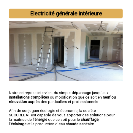
Creuse
,
Buzançais
,
La Châtre
,
Ardentes
,
Saint-Maur
Electricité générale intérieure
Notre entreprise intervient du simple
dépannage
jusqu'aux
installations complètes
ou modification que ce soit en
neuf ou
rénovation
auprès des particuliers et professionnels.
Afin de conjuguer écologie et économie, la société
SOCOREBAT est capable de vous apporter des solutions pour
la maîtrise de
l’énergie
que ce soit pour le
chauffage
,
l’
éclairage
et la production d’
eau chaude sanitaire
.