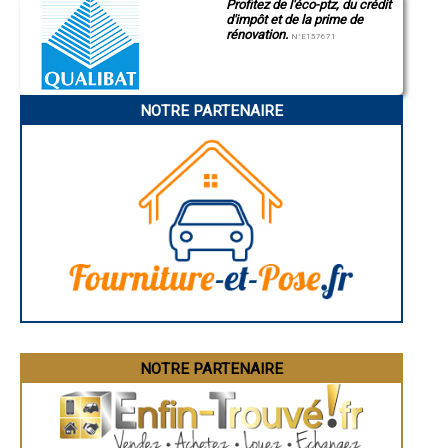
- Artisan électricien à La Châtre-Langlin
Profitez de l'éco-ptz, du crédit
Montluçon
d'impôt et de la prime de
- Artisan électricien à Briantes
Manosque
rénovation.
Gap
- Artisan électricien à Montipouret
N°E157671
Nice
- Artisan électricien à Fléré-la-Rivière
Annonay
- Artisan électricien à Mérigny
Charleville-Mézières
- Artisan électricien à Rivarennes
Pamiers
NOTRE PARTENAIRE
- Artisan électricien à Chassignolles
Troyes
Narbonne
- Artisan électricien à Argy
Rodez
- Artisan électricien à Lignac
Marseille
- Artisan électricien à Mers-sur-Indre
Caen
- Artisan électricien à Rosnay
Aurillac
- Artisan électricien à Tendu
Angoulême
La Rochelle
- Artisan électricien à Pouligny-Notre-Dame
Bourges
- Artisan électricien à Concremiers
Brive-la-Gaillarde
- Artisan électricien à Cuzion
Dijon
- Artisan électricien à Dun-le-Poëlier
Saint-Brieuc
- Artisan électricien à La Berthenoux
Guéret
Périgueux
- Artisan électricien à Vigoux
Besançon
- Artisan électricien à Ségry
Valence
- Artisan électricien à Mosnay
Évreux
- Artisan électricien à Paudy
Chartres
NOTRE PARTENAIRE
- Artisan électricien à Le Menoux
Brest
Nîmes
- Artisan électricien à Montchevrier
Toulouse
- Artisan électricien à Mouhet
Auch
- Artisan électricien à Brion
Bordeaux