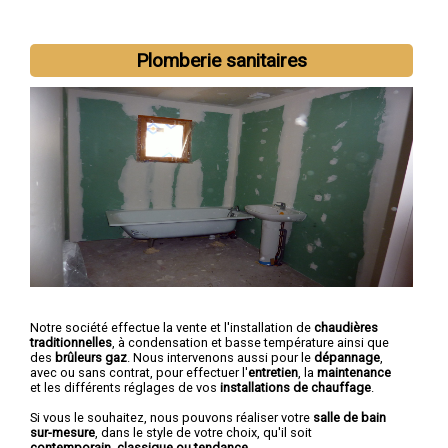
Nous intervenons aussi dans les villes suivantes :
Châteauroux
,
Plomberie sanitaires
Issoudun
,
Déols
,
Le Blanc
,
Le Poinçonnet
,
Argenton-sur-
Creuse
,
Buzançais
,
La Châtre
,
Ardentes
,
Saint-Maur
Notre société effectue la vente et l'installation de
chaudières
traditionnelles
, à condensation et basse température ainsi que
des
brûleurs gaz
. Nous intervenons aussi pour le
dépannage
,
avec ou sans contrat, pour effectuer l'
entretien
, la
maintenance
et les différents réglages de vos
installations de chauffage
.
Si vous le souhaitez, nous pouvons réaliser votre
salle de bain
sur-mesure
, dans le style de votre choix, qu'il soit
contemporain, classique ou tendance
.