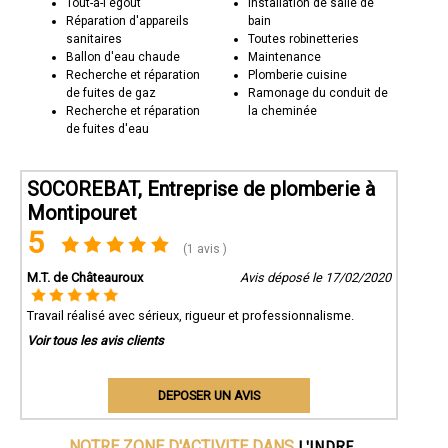
Tout-à-l'égout
Installation de salle de
Réparation d'appareils
bain
sanitaires
Toutes robinetteries
Ballon d'eau chaude
Maintenance
Recherche et réparation
Plomberie cuisine
de fuites de gaz
Ramonage du conduit de
Recherche et réparation
la cheminée
de fuites d'eau
SOCOREBAT, Entreprise de plomberie à
Montipouret
5
(1 avis )
M.T. de Châteauroux
Avis déposé le 17/02/2020
Travail réalisé avec sérieux, rigueur et professionnalisme.
Voir tous les avis clients
DEPOSER UN AVIS
L'INDRE
NOTRE ZONE D'ACTIVITE DANS