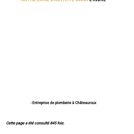
- Entreprise de plomberie à Châteauroux
- Entreprise de plomberie à Issoudun
- Entreprise de plomberie à Déols
- Entreprise de plomberie à Le Blanc
Cette page a été consulté 845 fois.
- Entreprise de plomberie à Le Poinçonnet
- Entreprise de plomberie à Argenton-sur-Creuse